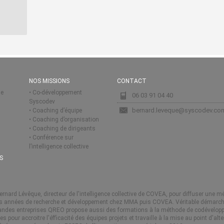
NOS MISSIONS
CONTACT
ie
Co-développement
06 03 91 04 40
Syscodev
bernard.leveque@syscodev.co
Coaching d’équipe
Coaching d’organisation
Coaching de dirigeants
Conférence sur
l’intelligence collective
S
rnard Lévêque, directeur de l'intelligence collective de COVEA, pour diffuser une 
urs années de recherche et développement chez MMA puis COVEA. Véritable démarch
andes entreprises QREO propose aussi des formations à la méthode de codévelo
pour accroitre l'éfficacité des équipes projets et travaille à la mise au point d'al