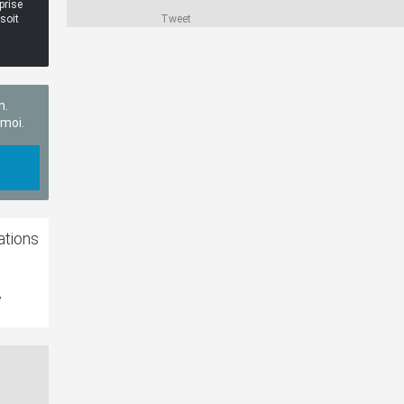
prise
soit
Tweet
n.
 moi.
ations
,