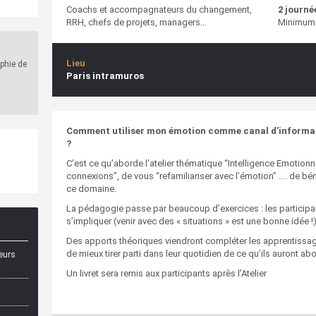
Coachs et accompagnateurs du changement,
2 journée
RRH, chefs de projets, managers…
Minimum 
Lieu
ophie de
Paris intramuros
Comment utiliser mon émotion comme canal d’informati
?
C’est ce qu’aborde l’atelier thématique “Intelligence Emotionn
connexions”, de vous “refamiliariser avec l’émotion” …. de bé
ce domaine.
La pédagogie passe par beaucoup d’exercices : les participants
s’impliquer (venir avec des « situations » est une bonne idée !
Des apports théoriques viendront compléter les apprentissag
de mieux tirer parti dans leur quotidien de ce qu’ils auront ab
neurs
Un livret sera remis aux participants après l’Atelier