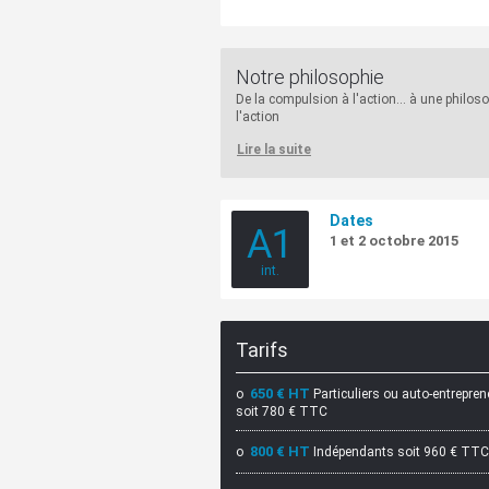
Notre philosophie
De la compulsion à l'action... à une philos
l'action
Lire la suite
Dates
A1
1 et 2 octobre 2015
int.
Tarifs
650 € HT
o
Particuliers ou auto-entrepre
soit 780 € TTC
800 € HT
o
Indépendants soit 960 € TTC