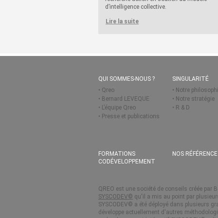
d’intelligence collective.
Lire la suite
QUI SOMMES-NOUS ?
SINGULARITÉ
Qreo
Notre philosoph
Bernard LEVEQUE
Notre stratégie
L’équipe Qreo
R & D
Presse et publications
FORMATIONS
NOS RÉFÉRENCE
CODÉVELOPPEMENT
QREO est une société de conseils créée par Be
SYSCODEV©
qu'il a mis au point par plusie
SYSCODEV© a été déployé dans plusieurs gr
développe actuellement d'autres méthodologies 