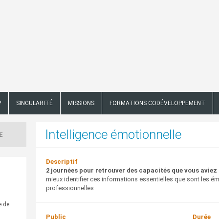
?
SINGULARITÉ
MISSIONS
FORMATIONS CODÉVELOPPEMENT
Intelligence émotionnelle
E
Descriptif
2 journées pour retrouver des capacités que vous aviez 
mieux identifier ces informations essentielles que sont les ém
professionnelles
,
e de
Public
Durée