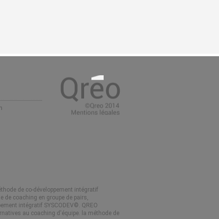
m
méthode de co-développement intégratif
e de coaching en groupe de pairs,
ppement intégratif SYSCODEV©. QREO
ternatives au coaching d'équipe. la méthode de