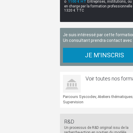
1100 € HT
o
Entreprises, institutions, ou 
en charge par la formation professionnelle 
1320 € TTC
Je suis intéressé par cette formatio
Un consultant prendra contact avec
JE M'INSCRIS
Voir toutes nos form
Parcours Syscodev, Ateliers thématiques
Supervision
R&D
Un processus de R&D original issu de la
recherche-action en soutien du modèle