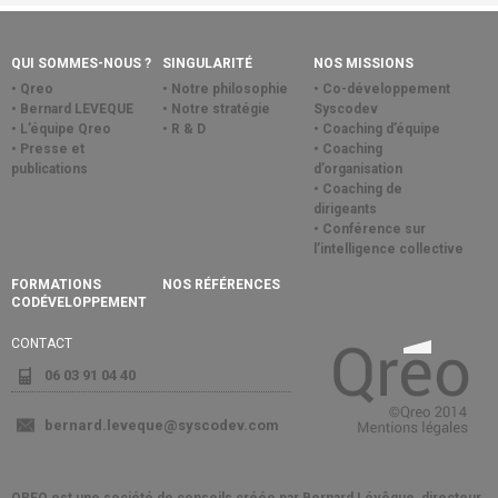
QUI SOMMES-NOUS ?
SINGULARITÉ
NOS MISSIONS
Qreo
Notre philosophie
Co-développement
Bernard LEVEQUE
Notre stratégie
Syscodev
L’équipe Qreo
R & D
Coaching d’équipe
Presse et
Coaching
publications
d’organisation
Coaching de
dirigeants
Conférence sur
l’intelligence collective
FORMATIONS
NOS RÉFÉRENCES
CODÉVELOPPEMENT
CONTACT
06 03 91 04 40
bernard.leveque@syscodev.com
QREO est une société de conseils créée par Bernard Lévêque, directeur